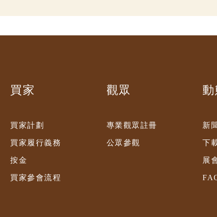
買家
觀眾
動
買家計劃
專業觀眾註冊
新
買家履行義務
公眾參觀
下
按金
展
買家參會流程
FA