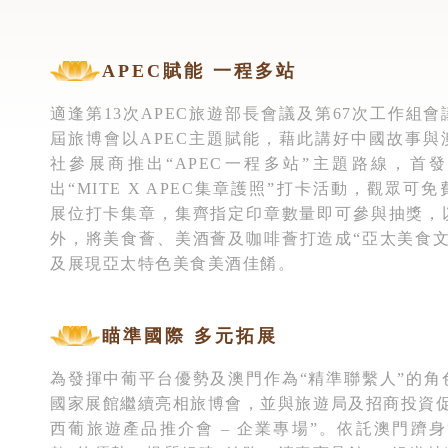
APEC賦能 一程多站
適逢第13次APEC旅遊部長會議及第67次工作組
屆旅博會以APEC主題賦能，藉此講好中國故事與
社參展商推出“APEC一程多站”主題路線，首
出“MITE X APEC集章護照”打卡活動，觀眾
展位打卡集章，集齊指定印章數量即可參與抽獎，
外，將美食薈、美酒薈及咖啡薈打造成“亞太美食文
及展現亞太特色美食美酒佳餚。
瞄準國際 多元拓展
為發揮中葡平台優勢及澳門作為“精準聯繫人”的角
國家展館繼續亮相旅博會，並與旅遊局及招商投資促
西葡旅遊產品推介會 – 企業專場”。依託澳門躋