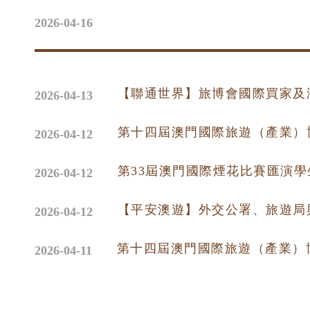
次公眾入場。來自59個國家及地區的730家企業及
1,500個展位。展會期間促成79份簽約項目；線上
2026-04-16
場。旅博會充分發揮國際旅遊交流合作平台與橋樑
際旅遊交流與合作，為推動澳門經濟適度多元發展
獻。本屆旅博會由國家文化和旅遊部、中央人民政
公室及中華人民共和國外交部駐澳門特別行政區特
【聯通世界】旅博會國際買家及
2026-04-13
政區政府旅遊局主辦、以及澳門旅行社協會承辦。
務配對成果豐碩來自全球59個國家及地區的700多
第十四屆澳門國際旅遊（產業）
2026-04-12
來澳參與本屆旅博會，其中，55個為“一帶一路”沿
國家；119個參展單位來自粵港澳大灣區的8個內地
2026-04-12
個內地省市的旅遊部門和企業參展。現場合共設置1,
區864個、中國內地展區324個和國際展區329個
【平安澳遊】外交公署、旅遊局
2026-04-12
屆旅博會促成79份簽約項目，較去年增加34%。簽約
APEC賦能、旅拓全球、數智旅業、一展兩地、醫
第十四屆澳門國際旅遊（產業）
2026-04-11
別。海內外特邀買家為642位，較上屆增加29%，
務配對超過2萬場（20,058場），較上屆增加23
時數據顯示，逾8成參展商、買家及入場公眾對本屆
支持繼續舉辦及願意再次參展。三天展會吸引超過3.